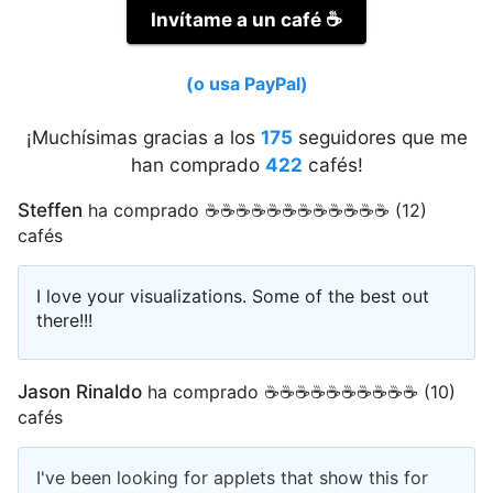
Invítame a un café
☕
(o usa PayPal)
¡Muchísimas gracias a los
175
seguidores que me
han comprado
422
cafés!
Steffen
ha comprado ☕☕☕☕☕☕☕☕☕☕☕☕ (12)
cafés
I love your visualizations. Some of the best out
there!!!
Jason Rinaldo
ha comprado ☕☕☕☕☕☕☕☕☕☕ (10)
cafés
I've been looking for applets that show this for