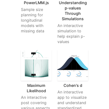
PowerLMM.js
Understanding
Someone
ha comprado ☕☕☕☕☕ (5) cafés
p-values
Sample size
Through
planning for
Simulations
Nice work! Saw some of your other publications
longitudinal
and they are also really intriguing. Thanks so
models with
An interactive
much!
missing data
simulation to
help explain p-
values
JDMM
ha comprado ☕☕☕☕☕ (5) cafés
You finally helped me understand correlation!
Many, many thanks... 😄
@VicCazares
ha comprado ☕☕☕☕☕ (5) cafés
Maximum
Cohen's d
Likelihood
An interactive
Good stuff! It's been so helpful for teaching a
An interactive
app to visualize
Psych Stats class. Cheers!
post covering
and understand
various aspects
standardized