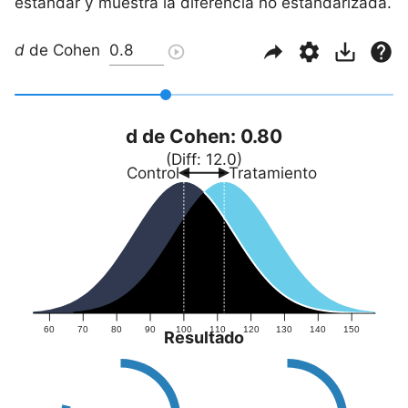
estándar y muestra la diferencia no estandarizada.
d
de Cohen
d de Cohen: 0.80
(Diff: 12.0)
Control
Tratamiento
60
70
80
90
100
110
120
130
140
150
Resultado