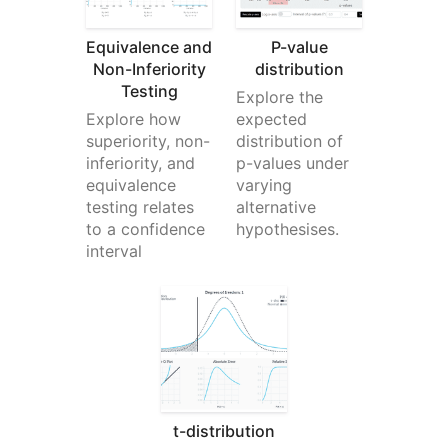
Equivalence and
P-value
Michael Villanueva
ha comprado ☕☕☕☕☕ (5) cafés
Non-Inferiority
distribution
Testing
Explore the
I wish I could learn more from you about stats
Explore how
expected
and math -- you use language in places that I do
superiority, non-
distribution of
not understand. Cohen's D visualizations opened
inferiority, and
p-values under
my understanding. Thank you
equivalence
varying
testing relates
alternative
to a confidence
hypothesises.
Someone
ha comprado ☕☕☕☕☕ (5) cafés
interval
Thank you, Kristoffer
Pål from Norway
ha comprado ☕☕☕☕☕ (5) cafés
Great webpage, I use it to illustrate several issues
t-distribution
when I have a lecture in research methods.