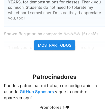
YEARS, for demonstrations for classes. Thank you
so much! Students do not need to tolarate my
whiteboard scrawl now. I'm sure they'd appreciate
you, too.l
Shawn Bergman
ha comprado ☕☕☕☕☕ (5) cafés
MOSTRAR TODOS
Thank you for putting this together! I am using
these visuals and this information to teach my
Advanced Quant class.
anthonystevendick@gmail.com
ha comprado ☕☕☕
Patrocinadores
☕☕ (5) cafés
Puedes patrocinar mi trabajo de código abierto
usando
GitHub Sponsors
y que tu nombre
I've been using a lot of your ideas in a paper I'm
aparezca aquí.
writing and even borrowed some of your code
(cited of course). But this site has been so helpful
Promotores
✨❤️