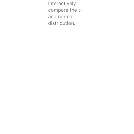
Interactively
Thanks, it is really helpful for the students:)
compare the t-
and normal
distribution.
@MAgrochao
ha comprado ☕☕☕☕☕ (5) cafés
Joseph Bulbulia
ha comprado ☕☕☕☕☕ (5) cafés
Hard to overstate the importance of this work
Kristoffer. Grateful for all you are doing.
@TDmyersMT
ha comprado ☕☕☕☕☕ (5) cafés
Some really useful simulations, great teaching
resources.
@lakens
ha comprado ☕☕☕☕☕ (5) cafés